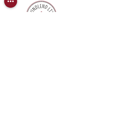
Chez FundLend, nous proposons des
paiements directs pour offrir à nos
clients une expérience de financement
efficace et sans tracas.
info@fundlend.money
Sherbrooke, Québec