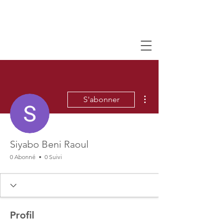
Plus d'actions
S'abonner
Siyabo Beni Raoul
0 Abonné
0 Suivi
Profil