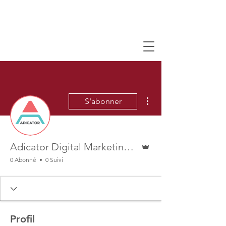
Plus d'actions
S'abonner
Administrateur
Adicator Digital Marketing Agency
0 Abonné
0 Suivi
Profil